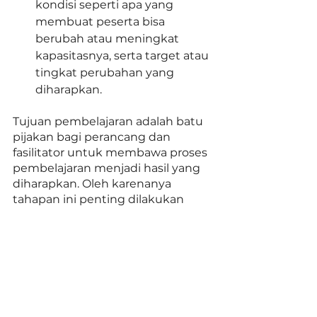
kondisi seperti apa yang 
membuat peserta bisa 
berubah atau meningkat 
kapasitasnya, serta target atau 
tingkat perubahan yang 
diharapkan. 
Tujuan pembelajaran adalah batu 
pijakan bagi perancang dan 
fasilitator untuk membawa proses 
pembelajaran menjadi hasil yang 
diharapkan. Oleh karenanya 
tahapan ini penting dilakukan 
secara seksama. Pertanyaan-
pertanyaan ini penting dijawab di 
awal, misalnya: 
Apakah perubahan umum 
yang hendak dicapai? 
Pada tingkatan mana 
perubahan tersebut hendak 