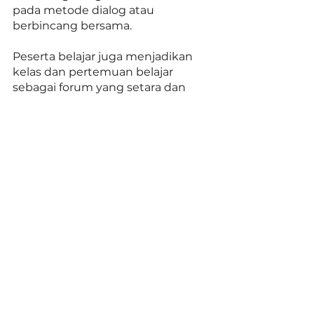
pada metode dialog atau 
berbincang bersama. 
Peserta belajar juga menjadikan 
kelas dan pertemuan belajar 
sebagai forum yang setara dan 
saling bekerjasama/kolaborasi. 
Dialog akan merangsang proses 
penalaran, berbagi pengetahuan, 
dan mendorong pemecahan 
masalah – ini membantu peserta 
menjadi lebih sadar akan 
pemikiran dan penalaran mereka 
sendiri dan membantu mereka 
untuk menyelidiki pemikiran dan 
penalaran orang lain. 
6. Ketersediaan dan Literasi 
Teknologi dan Koneksi 